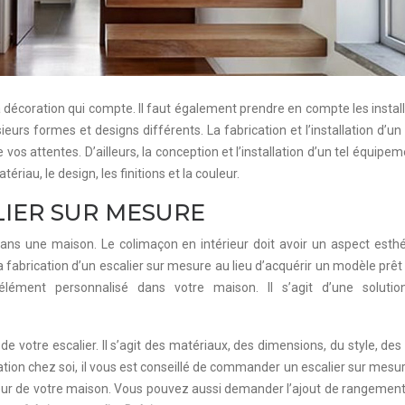
ue la décoration qui compte. Il faut également prendre en compte les ins
usieurs formes et designs différents. La fabrication et l’installation d’un
 vos attentes. D’ailleurs, la conception et l’installation d’un tel équi
riau, le design, les finitions et la couleur.
LIER SUR MESURE
e dans une maison. Le colimaçon en intérieur doit avoir un aspect es
fabrication d’un escalier sur mesure au lieu d’acquérir un modèle prêt à 
 élément personnalisé dans votre maison. Il s’agit d’une solu
 de votre escalier. Il s’agit des matériaux, des dimensions, du style, de
llation chez soi, il vous est conseillé de commander un escalier sur mes
érieur de votre maison. Vous pouvez aussi demander l’ajout de rangemen