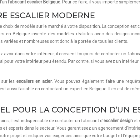
 d’un
fabricant escalier Belgique
. Pour ce faire, il vous importe simplement
TRE ESCALIER MODERNE
choix de modèle sur le marché à votre disposition. La conception est capt
aliers en Belgique invente des modèles réalistes avec des designs inc
s variées et nombreuses sont donc à la portée de tous les clients.
avoir dans votre intérieur, il convient toujours de contacter un fabrican
 pour votre intérieur peu étendu. Par contre, si vous avez un intérieur 
n sur les
escaliers en acier
. Vous pouvez également faire une requête 
 est aussi faisable en contactant un expert en Belgique. Il en est de mê
L POUR LA CONCEPTION D’UN E
ins, il est indispensable de contacter un fabricant d’
escalier design
et 
es et experts dans le secteur. Vous garantissez un agencement d’intéri
tre projet et indiquer vos exigences ainsi que votre budget et l’équipe